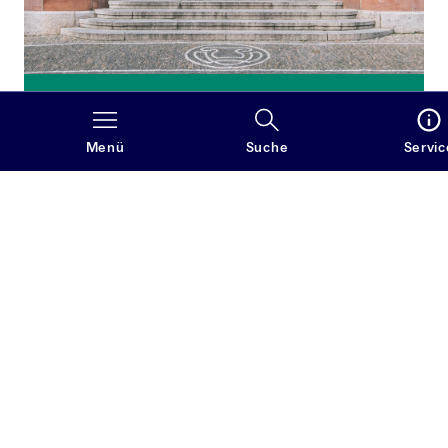
Studieren
Das Englischstudium an der Albert-Ludwigs-
Menü
Suche
Servic
Universität Freiburg bietet ein durchgehend
englischsprachiges, praxisnahes Lehrangebot mit
muttersprachlichen Lehrenden und vermittelt
sowohl hohe Sprachkompetenz als auch eine
breite Grundlagenausbildung in Literatur-, Kultur-
und Sprachwissenschaft, die eine individuelle
Spezialisierung ermöglicht.
Mehr erfahren