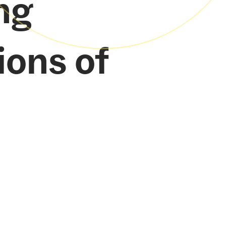
ng
ions of