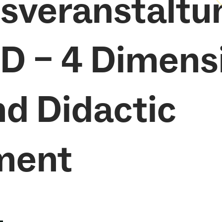
sveranstaltu
4D – 4 Dimens
nd Didactic
ment