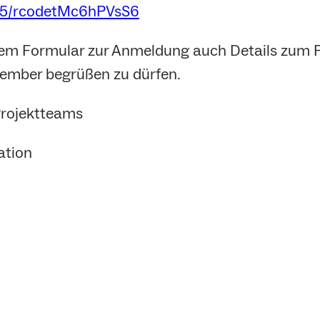
105/rcodetMc6hPVsS6
em Formular zur Anmeldung auch Details zum 
tember begrüßen zu dürfen.
Projektteams
ation