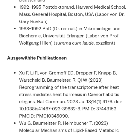
Deutschland
1992–1995 Postdoktorand, Harvard Medical School,
Mass. General Hospital, Boston, USA (Labor von Dr.
Gary Ruvkun)
1988–1992 PhD (Dr. rer nat.) in Mikrobiologie und
Biochemie, Universität Erlangen (Labor von Prof.
Wolfgang Hillen) (
summa cum laude
, exzellent)
Ausgewählte Publikationen
Xu F, Li R, von Gromoff ED, Drepper F, Knapp B,
Warscheid B, Baumeister, R, Qi W (2023)
Reprogramming of the transcriptome after heat
stress mediates heat hormesis in Caenorhabditis
elegans. Nat Commun. 2023 Jul 13;14(1):4176. doi:
10.1038/s41467-023-39882-8. PMID: 37443152;
PMCID: PMC10345090.
Wu G, Baumeister R, Heimbucher T. (2023)
Molecular Mechanisms of Lipid-Based Metabolic