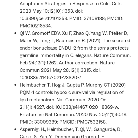
Adaptation Strategies in Response to Cold. Cells.
2023 May 10;12(10):1353. doi:
10.3390/cells12101353. PMID: 37408188; PMCID:
PMC10216534.
Qi W, Gromoff EDV, Xu F, Zhao Q, Yang W, Pfeifer D,
Maier W, Long L, Baumeister R. (2021). The secreted
endoribonuclease ENDU-2 from the soma protects
germline immortality in C. elegans. Nature Commun.
Feb 24;12(1):1262. Author correction: Nature
Commun 2021 May 28;12(1):3315. doi:
10.1038/s41467-021-23820-7
Heimbucher T, Hog J, Gupta P, Murphy CT (2020)
PQM-1 controls hypoxic survival via regulation of
lipid metabolism. Nat Commun. 2020 Oct
2;11(1):4627. doi: 10.1038/s41467-020-18369-w.
Erratum in: Nat Commun. 2020 Nov 20;11(1):6018.
PMID: 33009389; PMCID: PMC7532158.
Aspernig, H., Heimbucher, T. Qi, W., Gangurde, D.,
Curic., S., Yan, Y., Donner von Gromoff, E.,