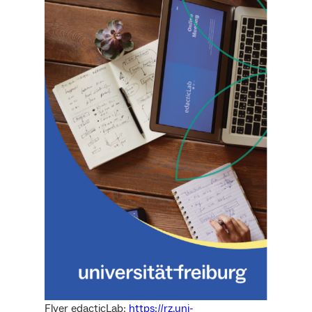
Flyer edacticLab:
https://rz.uni-