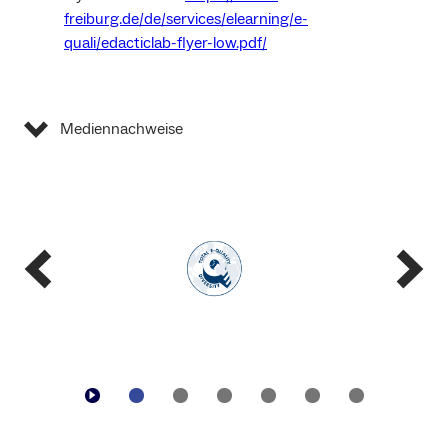
freiburg.de/de/services/elearning/e-
quali/edacticlab-flyer-low.pdf/
Mediennachweise