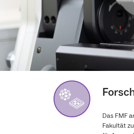
Forsc
Das FMF ar
Fakultät z