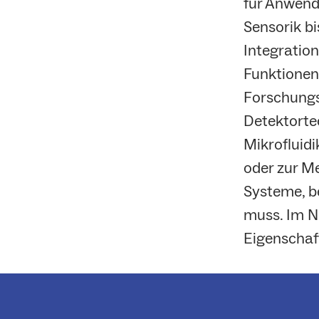
für Anwend
Sensorik b
Integratio
Funktionen
Forschungs
Detektortec
Mikrofluidi
oder zur M
Systeme, be
muss. Im N
Eigenschaf