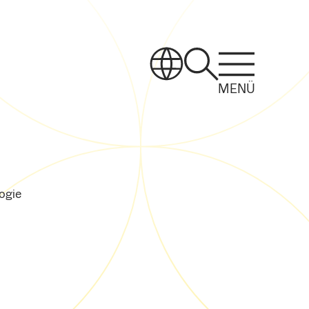
MENÜ
ogie