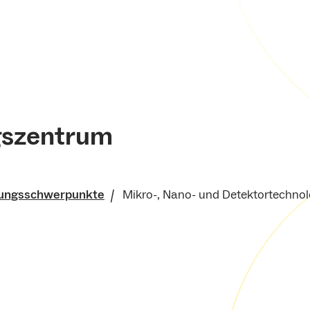
gszentrum
ungsschwerpunkte
Mikro-, Nano- und Detektortechnol
r
orschungszentrum
g