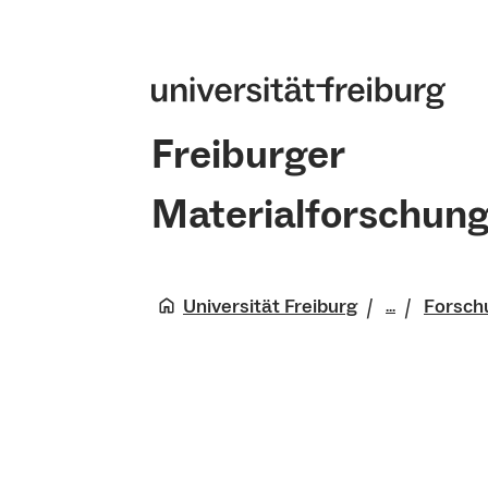
Freiburger
Materialforschun
Universität Freiburg
Forsch
...
Freiburge
Materialf
Forschun