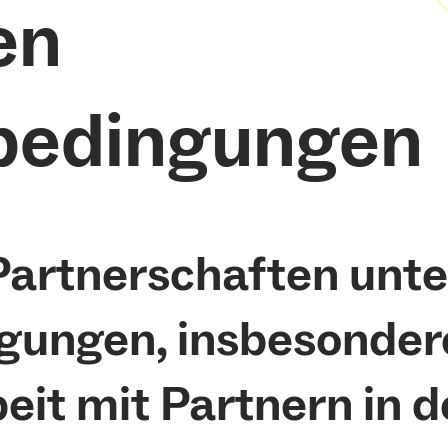
en
edingungen
 Partnerschaften unt
ngen, insbesondere
t mit Partnern in d