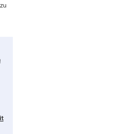
 zu
n
it