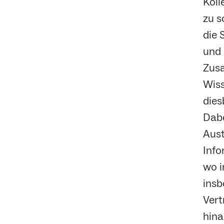
Koll
zu s
die 
und 
Zusa
Wiss
dies
Dabe
Aust
Info
wo i
insb
Vert
hina