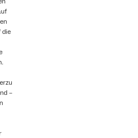
en
auf
gen
 die
e
.
ierzu
und –
n
r