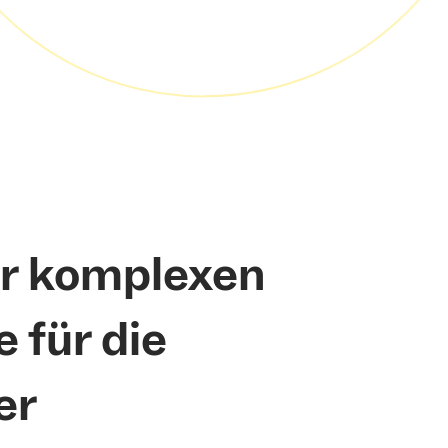
er komplexen
 für die
er