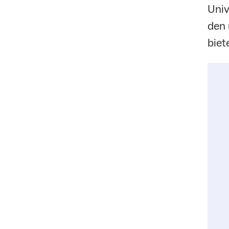
Univ
den 
biet