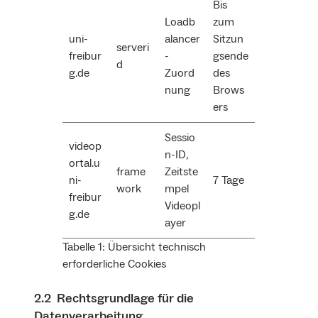
Bis
Loadb
zum
uni-
alancer
Sitzun
serveri
freibur
-
gsende
d
g.de
Zuord
des
nung
Brows
ers
Sessio
videop
n-ID,
ortal.u
frame
Zeitste
ni-
7 Tage
work
mpel
freibur
Videopl
g.de
ayer
Tabelle 1: Übersicht technisch
erforderliche Cookies
2.2 Rechtsgrundlage für die
Datenverarbeitung