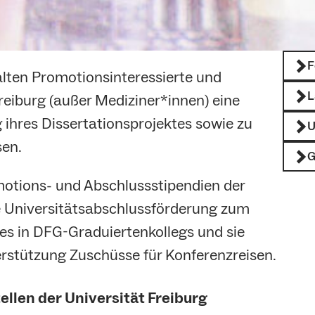
F
lten Promotionsinteressierte und
L
reiburg (außer Mediziner*innen) eine
 ihres Dissertationsprojektes sowie zu
U
sen.
G
otions- und Abschlussstipendien der
e Universitätsabschlussförderung zum
s in DFG-Graduiertenkollegs und sie
rstützung Zuschüsse für Konferenzreisen.
llen der Universität Freiburg