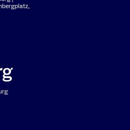
nbergplatz,
urg