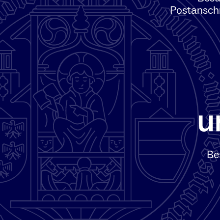
Postanschr
Be