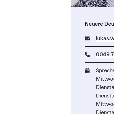
Neuere Deut
lukas.
0049 7
Sprechs
Mittwoc
Diensta
Diensta
Mittwoc
Diensta