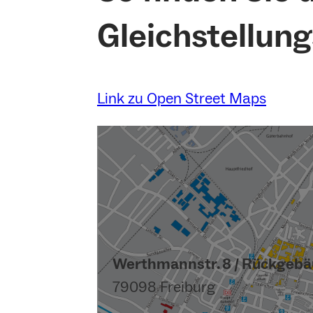
Gleichstellun
Link zu Open Street Maps
Werthmannstr. 8 / Rückgeb
79098 Freiburg