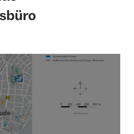
gsbüro
äude