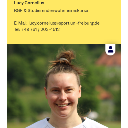
Lucy Cornelius
BGF & Studierendenwohnheimskurse
E-Mail:
lucy.cornelius@sport.uni-freiburg.de
Tel: +49 761 / 203-4512