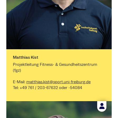
Matthias Kist
Projektleitung Fitness- & Gesundheitszentrum
(fgz)
E-Mail:
matthias.kist@sport.uni-freiburg.de
Tel: +49 761 / 203-67632 oder -54084