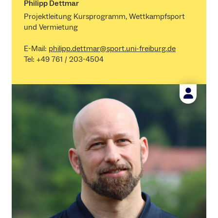
Philipp Dettmar
Projektleitung Kursprogramm, Wettkampfsport
und Vermietung
E-Mail:
philipp.dettmar@sport.uni-freiburg.de
Tel: +49 761 / 203-4504