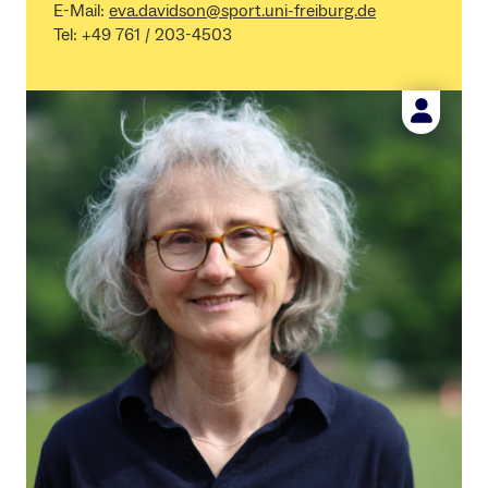
E-Mail:
eva.davidson@sport.uni-freiburg.de
Tel: +49 761 / 203-4503