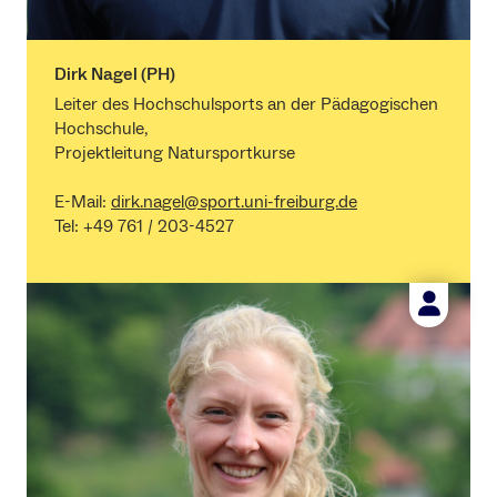
Dirk Nagel (PH)
Leiter des Hochschulsports an der Pädagogischen
Hochschule,
Projektleitung Natursportkurse
E-Mail:
dirk.nagel@sport.uni-freiburg.de
Tel: +49 761 / 203-4527