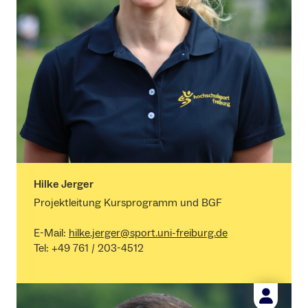
Hilke Jerger
Projektleitung Kursprogramm und BGF
E-Mail:
hilke.jerger@sport.uni-freiburg.de
Tel: +49 761 / 203-4512