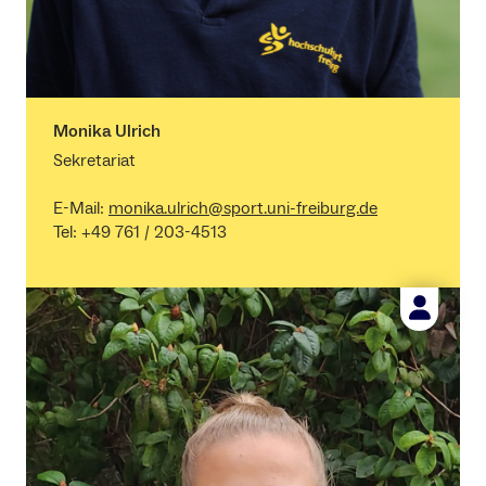
Monika Ulrich
Sekretariat
E-Mail:
monika.ulrich@sport.uni-freiburg.de
Tel: +49 761 / 203-4513