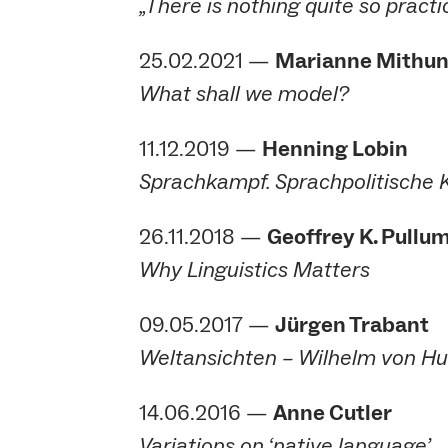
„There is nothing quite so practi
25.02.2021 —
Marianne Mithu
What shall we model?
11.12.2019 —
Henning Lobin
Sprachkampf. Sprachpolitische K
26.11.2018 —
Geoffrey K. Pullu
Why Linguistics Matters
09.05.2017 —
Jürgen Trabant
Weltansichten – Wilhelm von Hu
14.06.2016 —
Anne Cutler
Variations on ‘native language’