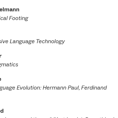
melmann
ical Footing
sive Language Technology
r
gmatics
e
nguage Evolution: Hermann Paul, Ferdinand
id