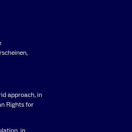
e
rscheinen,
id approach, in
n Rights for
lation, in