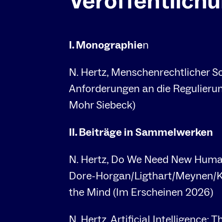
Veröffentlich
I. Monographie
n
N. Hertz, Menschenrechtlicher S
Anforderungen an die Regulierun
Mohr Siebeck)
II. Beiträge in Sammelwerken
N. Hertz, Do We Need New Human 
Dore-Horgan/Ligthart/Meynen/Ke
the Mind (Im Erscheinen 2026)
N. Hertz, Artificial Intelligence: 