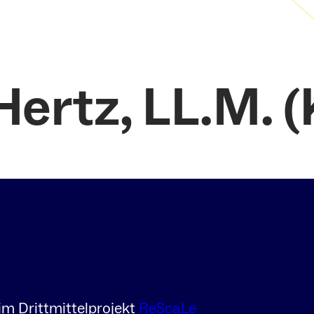
ür Deutsches,
hes und
nales Öffentliches
Hertz, LL.M. 
ür Deutsches,
hes und
nales Öffentliches
 2 Prof. Dr. Silja
im Drittmittelprojekt
ReScaLe