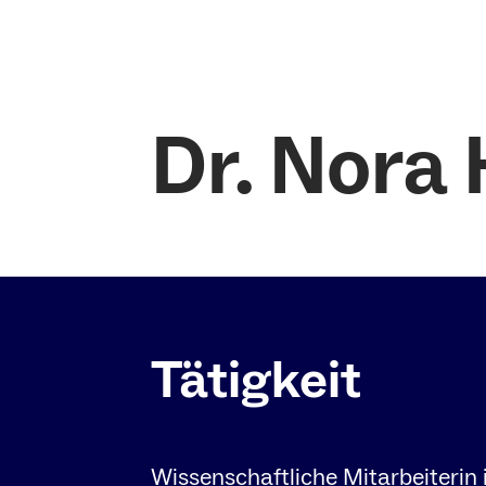
Fakultät
Institut f
Europäisc
Internatio
Dr. Nora 
Recht
Institut f
Europäisc
Internatio
Recht, Abt.
Vöneky
Tätigkeit
Wissenschaftliche Mitarbeiterin 