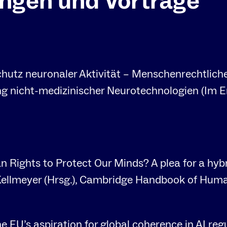
ungen und Vorträge
chutz neuronaler Aktivität – Menschenrechtlich
g nicht-medizinischer Neurotechnologien (Im E
Rights to Protect Our Minds? A plea for a hybr
llmeyer (Hrsg.), Cambridge Handbook of Huma
The EU’s aspiration for global coherence in AI regu