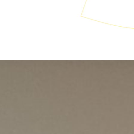
ür Medien- und
onsrecht