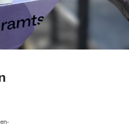
n
den-