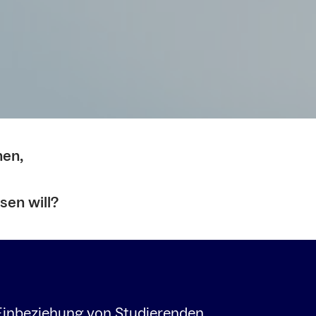
nen,
ssen will?
Einbeziehung von Studierenden,