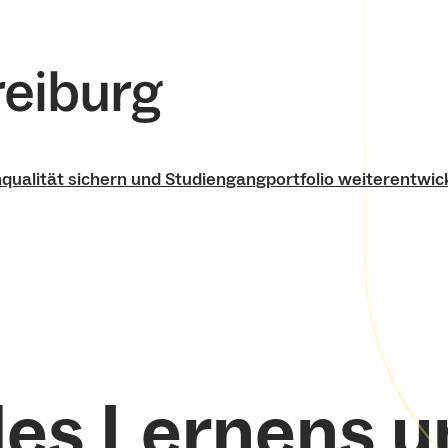
qualität sichern und Studiengangportfolio weiterentwic
zungsangebote finden
 des Lernens 