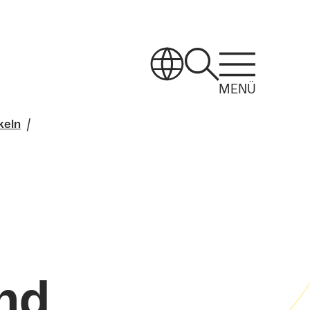
MENÜ
keln
und