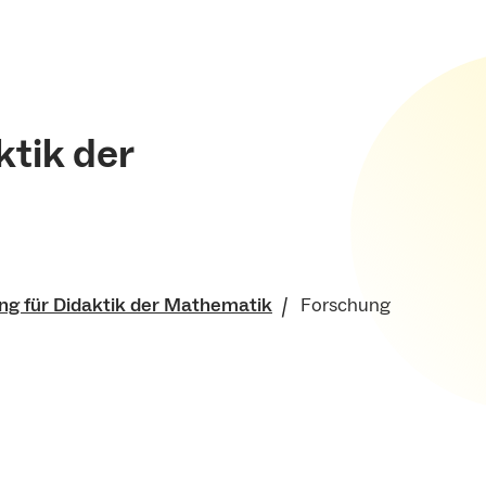
ktik der
ng für Didaktik der Mathematik
Forschung
für Mathematik und
sches Institut