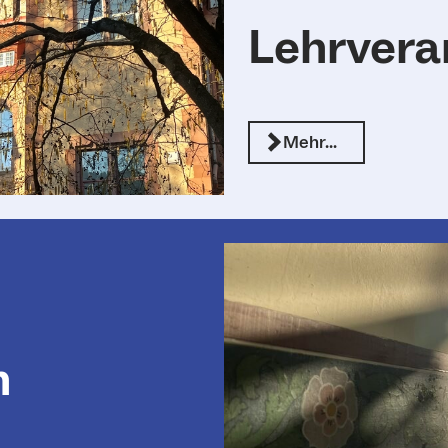
Lehrvera
Mehr…
n