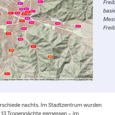
Frei
basi
Mess
Frei
erschiede nachts. Im Stadtzentrum wurden
r 13 Tropennächte gemessen – im