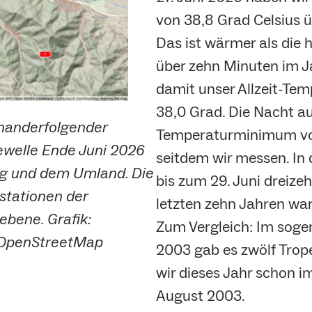
von 38,8 Grad Celsius 
Das ist wärmer als die 
über zehn Minuten im 
damit unser Allzeit-Tem
38,0 Grad. Die Nacht a
inanderfolgender
Temperaturminimum von
ewelle Ende Juni 2026
seitdem wir messen. In 
burg und dem Umland. Die
bis zum 29. Juni dreize
tationen der
letzten zehn Jahren war
ebene. Grafik:
Zum Vergleich: Im sog
/ OpenStreetMap
2003 gab es zwölf Trop
wir dieses Jahr schon i
August 2003.