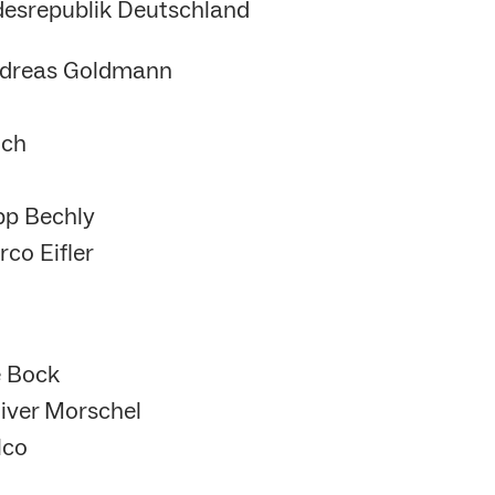
desrepublik Deutschland
Andreas Goldmann
uch
ipp Bechly
co Eifler
e Bock
liver Morschel
lco