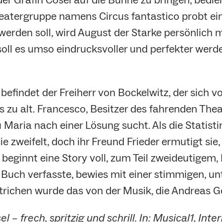
atergruppe namens Circus fantastico probt ein 
werden soll, wird August der Starke persönlich m
oll es umso eindrucksvoller und perfekter werden
 befindet der Freiherr von Bockelwitz, der sic
ls zu alt. Francesco, Besitzer des fahrenden Theat
Maria nach einer Lösung sucht. Als die Statist
ie zweifelt, doch ihr Freund Frieder ermutigt sie
s beginnt eine Story voll, zum Teil zweideutige
as Buch verfasste, bewies mit einer stimmigen,
strichen wurde das von der Musik, die Andreas
l – frech, spritzig und schrill. In: Musical1, In