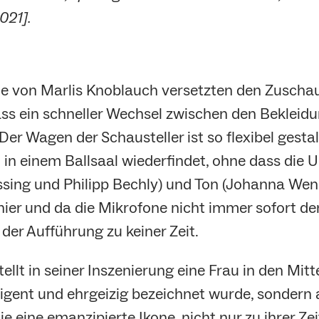
021].
 von Marlis Knoblauch versetzten den Zuschauer
ass ein schneller Wechsel zwischen den Bekleidu
 Der Wagen der Schausteller ist so flexibel gest
n einem Ballsaal wiederfindet, ohne dass die 
essing und Philipp Bechly) und Ton (Johanna Wen
ier und da die Mikrofone nicht immer sofort d
er Aufführung zu keiner Zeit.
llt in seiner Inszenierung eine Frau in den Mitt
lligent und ehrgeizig bezeichnet wurde, sonder
ie eine emanzipierte Ikone, nicht nur zu ihrer Ze