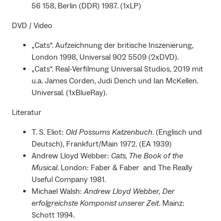
56 158, Berlin (DDR) 1987. (1xLP)
DVD / Video
„Cats“. Aufzeichnung der britische Inszenierung,
London 1998, Universal 902 5509 (2xDVD).
„Cats“. Real-Verfilmung Universal Studios, 2019 mit
u.a. James Corden, Judi Dench und Ian McKellen.
Universal. (1xBlueRay).
Literatur
T. S. Eliot:
Old Possums Katzenbuch
. (Englisch und
Deutsch), Frankfurt/Main 1972. (EA 1939)
Andrew Lloyd Webber:
Cats, The Book of the
Musical
. London: Faber & Faber and The Really
Useful Company 1981.
Michael Walsh:
Andrew Lloyd Webber, Der
erfolgreichste Komponist unserer Zeit
. Mainz:
Schott 1994.