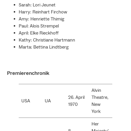
Sarah: Lori Jeunet
Harry: Reinhart Firchow
Amy: Henriette Thimig
Paul: Alois Strempel
April: Elke Rieckhoff
Kathy: Christiane Hartmann
Marta: Bettina Lindtberg
Premierenchronik
Alvin
26. April
Theatre,
USA
UA
1970
New
York
Her
8.
Majesty’