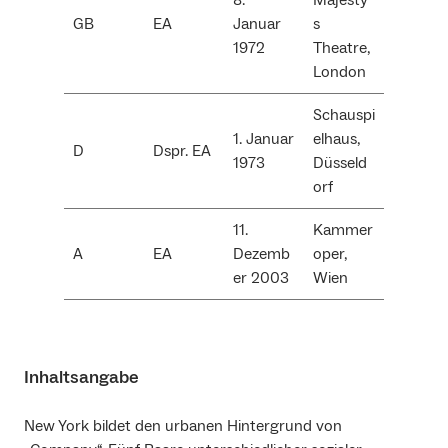
GB
EA
Januar
s
1972
Theatre,
London
Schauspi
1. Januar
elhaus,
D
Dspr. EA
1973
Düsseld
orf
11.
Kammer
A
EA
Dezemb
oper,
er 2003
Wien
Inhaltsangabe
New York bildet den urbanen Hintergrund von