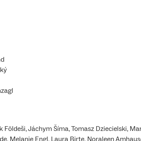
nd
rký
nzagl
k Földeši, Jáchym Šíma, Tomasz Dziecielski, Marv
de, Melanie Engl, Laura Birte, Noraleen Amhaus