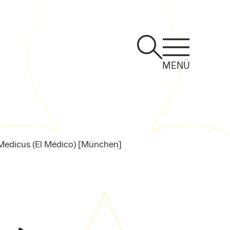
MENÜ
Medicus (El Médico) [München]