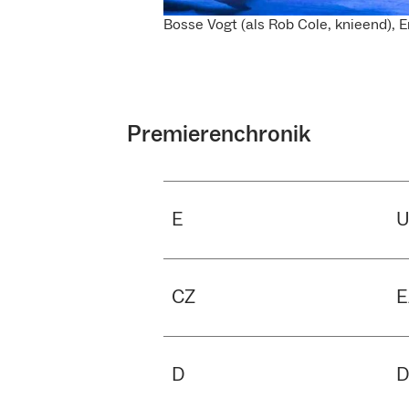
Bosse Vogt (als Rob Cole, knieend),
Premierenchronik
E
CZ
E
D
D