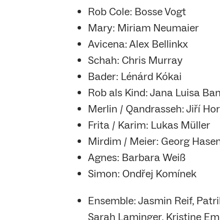
Rob Cole: Bosse Vogt
Mary: Miriam Neumaier
Avicena: Alex Bellinkx
Schah: Chris Murray
Bader: Lénárd Kókai
Rob als Kind: Jana Luisa Ba
Merlin / Qandrasseh: Jiří Ho
Frita / Karim: Lukas Müller
Mirdim / Meier: Georg Hase
Agnes: Barbara Weiß
Simon: Ondřej Komínek
Ensemble: Jasmin Reif, Patri
Sarah Laminger, Kristine Em