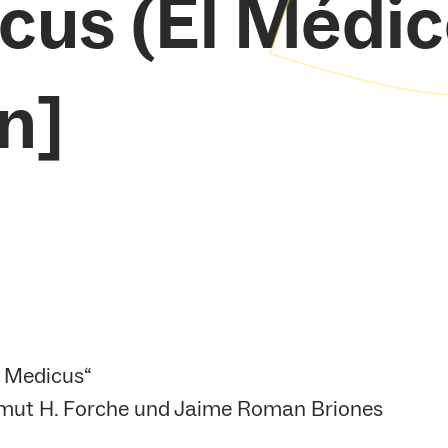
cus (El Médic
n]
 Medicus“
mut H. Forche und Jaime Roman Briones