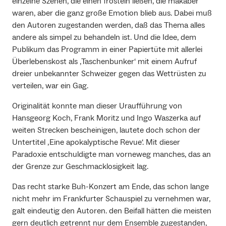
einzelne Szenen, die einen frösteln ließen, die makaber
waren, aber die ganz große Emotion blieb aus. Dabei muß
den Autoren zugestanden werden, daß das Thema alles
andere als simpel zu behandeln ist. Und die Idee, dem
Publikum das Programm in einer Papiertüte mit allerlei
Überlebenskost als ‚Taschenbunker‘ mit einem Aufruf
dreier unbekannter Schweizer gegen das Wettrüsten zu
verteilen, war ein Gag.
Originalität konnte man dieser Uraufführung von
Hansgeorg Koch, Frank Moritz und Ingo Waszerka auf
weiten Strecken bescheinigen, lautete doch schon der
Untertitel ‚Eine apokalyptische Revue‘. Mit dieser
Paradoxie entschuldigte man vorneweg manches, das an
der Grenze zur Geschmacklosigkeit lag.
Das recht starke Buh-Konzert am Ende, das schon lange
nicht mehr im Frankfurter Schauspiel zu vernehmen war,
galt eindeutig den Autoren. den Beifall hätten die meisten
gern deutlich getrennt nur dem Ensemble zugestanden,