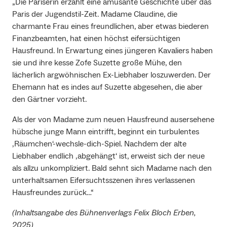
„Die Pariserin erzählt eine amüsante Geschichte über das
Paris der Jugendstil-Zeit. Madame Claudine, die
charmante Frau eines freundlichen, aber etwas biederen
Finanzbeamten, hat einen höchst eifersüchtigen
Hausfreund. In Erwartung eines jüngeren Kavaliers haben
sie und ihre kesse Zofe Suzette große Mühe, den
lächerlich argwöhnischen Ex-Liebhaber loszuwerden. Der
Ehemann hat es indes auf Suzette abgesehen, die aber
den Gärtner vorzieht.
Als der von Madame zum neuen Hausfreund ausersehene
hübsche junge Mann eintrifft, beginnt ein turbulentes
‚Räumchen‘-wechsle-dich-Spiel. Nachdem der alte
Liebhaber endlich ‚abgehängt‘ ist, erweist sich der neue
als allzu unkompliziert. Bald sehnt sich Madame nach den
unterhaltsamen Eifersuchtsszenen ihres verlassenen
Hausfreundes zurück…“
(Inhaltsangabe des Bühnenverlags Felix Bloch Erben,
2025)