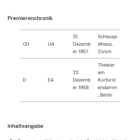
Premierenchronik
31.
Schauspi
CH
UA
Dezemb
elhaus,
er 1957
Zürich
Theater
22.
am
D
EA
Dezemb
Kurfürst
er 1958
endamm
, Berlin
Inhaltsangabe