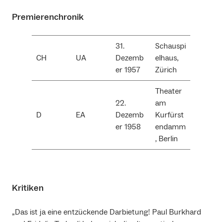
Premierenchronik
31.
Schauspi
CH
UA
Dezemb
elhaus,
er 1957
Zürich
Theater
22.
am
D
EA
Dezemb
Kurfürst
er 1958
endamm
, Berlin
Kritiken
„Das ist ja eine entzückende Darbietung! Paul Burkhard