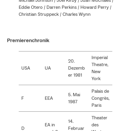
Michael Johnson / Joel Kirby / Juan Mochales /
Eddie Otero / Darren Perkins / Howard Perry /
Christian Struppeck / Charles Wynn
Premierenchronik
Imperial
20.
Theatre,
USA
UA
Dezemb
New
er 1981
York
Palais de
5. Mai
F
EEA
Congrès,
1987
Paris
Theater
14.
EA in
des
D
Februar