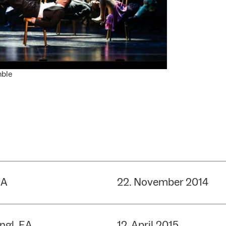
mble
UA
22. November 2014
ngl. EA
12. April 2015