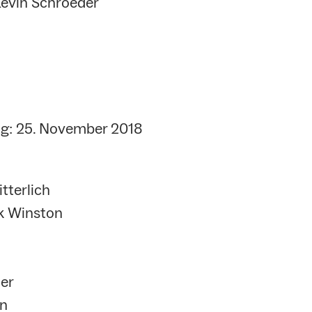
evin Schroeder
g: 25. November 2018
tterlich
ck Winston
ner
an