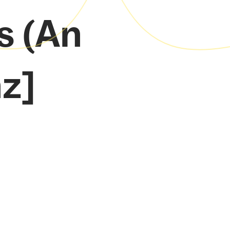
s (An
nz]