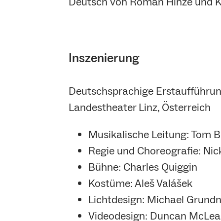
Deutsch von Roman Hinze und K
Inszenierung
Deutschsprachige Erstaufführun
Landestheater Linz, Österreich
Musikalische Leitung: Tom Bi
Regie und Choreografie: Ni
Bühne: Charles Quiggin
Kostüme: Aleš Valášek
Lichtdesign: Michael Grund
Videodesign: Duncan McLe