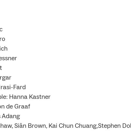
c
ro
ich
essner
t
rgar
irasi-Fard
le: Hanna Kastner
on de Graaf
s Adang
haw, Siân Brown, Kai Chun Chuang,Stephen Dole