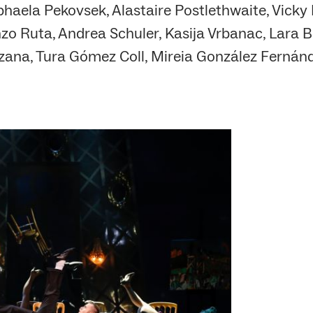
phaela Pekovsek, Alastaire Postlethwaite, Vicky
nzo Ruta, Andrea Schuler, Kasija Vrbanac, Lar
ana, Tura Gómez Coll, Mireia González Fernández