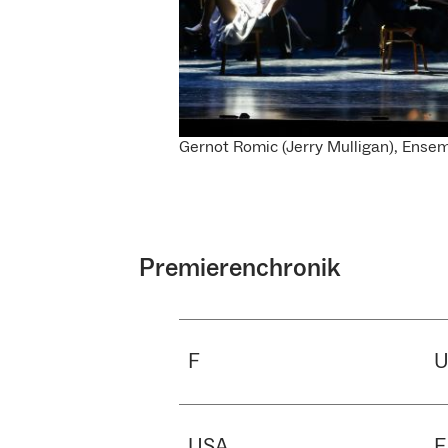
Gernot Romic (Jerry Mulligan), Ense
Premierenchronik
F
USA
E