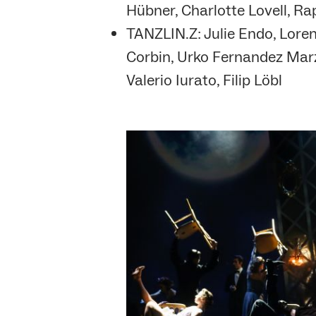
Hübner, Charlotte Lovell, Ra
TANZLIN.Z: Julie Endo, Lore
Corbin, Urko Fernandez Marz
Valerio Iurato, Filip Löbl