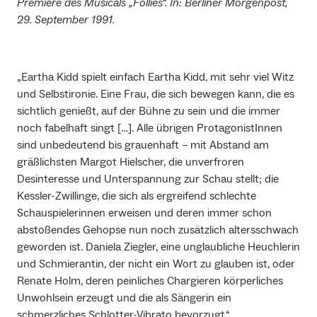
Premiere des Musicals „Follies“. In: Berliner Morgenpost,
29. September 1991.
„Eartha Kidd spielt einfach Eartha Kidd, mit sehr viel Witz
und Selbstironie. Eine Frau, die sich bewegen kann, die es
sichtlich genießt, auf der Bühne zu sein und die immer
noch fabelhaft singt […]. Alle übrigen ProtagonistInnen
sind unbedeutend bis grauenhaft – mit Abstand am
gräßlichsten Margot Hielscher, die unverfroren
Desinteresse und Unterspannung zur Schau stellt; die
Kessler-Zwillinge, die sich als ergreifend schlechte
Schauspielerinnen erweisen und deren immer schon
abstoßendes Gehopse nun noch zusätzlich altersschwach
geworden ist. Daniela Ziegler, eine unglaubliche Heuchlerin
und Schmierantin, der nicht ein Wort zu glauben ist, oder
Renate Holm, deren peinliches Chargieren körperliches
Unwohlsein erzeugt und die als Sängerin ein
schmerzliches Schlotter-Vibrato bevorzugt.“