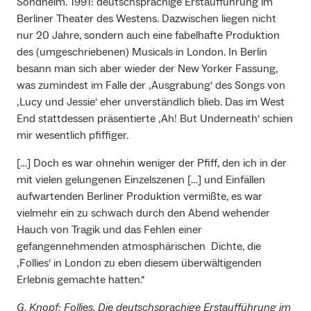
Sondheim. 1991: deutschsprachige Erstaufführung im
Berliner Theater des Westens. Dazwischen liegen nicht
nur 20 Jahre, sondern auch eine fabelhafte Produktion
des (umgeschriebenen) Musicals in London. In Berlin
besann man sich aber wieder der New Yorker Fassung,
was zumindest im Falle der ‚Ausgrabung‘ des Songs von
‚Lucy und Jessie‘ eher unverständlich blieb. Das im West
End stattdessen präsentierte ‚Ah! But Underneath‘ schien
mir wesentlich pfiffiger.
[…] Doch es war ohnehin weniger der Pfiff, den ich in der
mit vielen gelungenen Einzelszenen […] und Einfällen
aufwartenden Berliner Produktion vermißte, es war
vielmehr ein zu schwach durch den Abend wehender
Hauch von Tragik und das Fehlen einer
gefangennehmenden atmosphärischen Dichte, die
‚Follies‘ in London zu eben diesem überwältigenden
Erlebnis gemachte hatten.“
G. Knopf: Follies, Die deutschsprachige Erstaufführung im