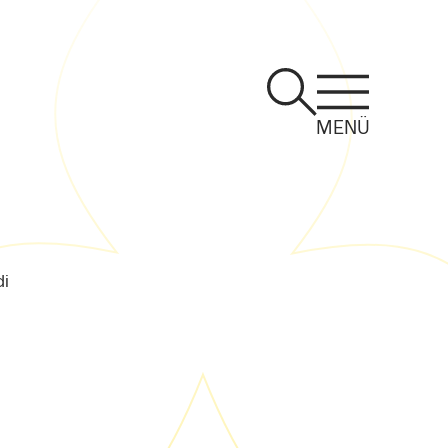
MENÜ
i