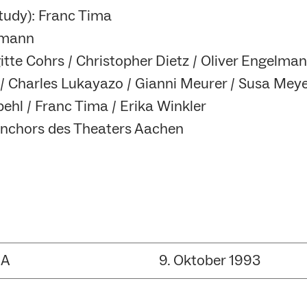
tudy): Franc Tima
smann
gitte Cohrs / Christopher Dietz / Oliver Engelma
z / Charles Lukayazo / Gianni Meurer / Susa Mey
ehl / Franc Tima / Erika Winkler
nchors des Theaters Aachen
UA
9. Oktober 1993