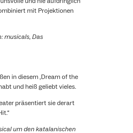
unsvolle und nie aufdringlich
ombiniert mit Projektionen
: musicals, Das
üßen in diesem ‚Dream of the
ehabt und heiß geliebt vieles.
ater präsentiert sie derart
it.“
sical um den katalanischen