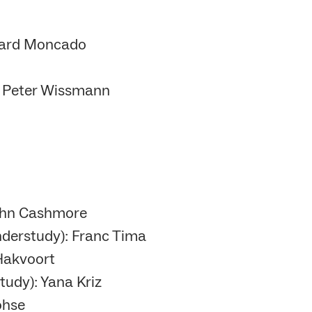
hard Moncado
/ Peter Wissmann
 John Cashmore
Understudy): Franc Tima
Hakvoort
tudy): Yana Kriz
ohse