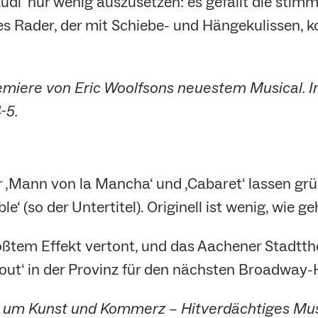
udi‘ nur wenig auszusetzen: es gefällt die stimm
 Rader, der mit Schiebe- und Hängekulissen, k
miere von Eric Woolfsons neuestem Musical. In
-5.
r ‚Mann von la Mancha‘ und ‚Cabaret‘ lassen gr
e‘ (so der Untertitel). Originell ist wenig, wie g
ößtem Effekt vertont, und das Aachener Stadtthe
 out‘ in der Provinz für den nächsten Broadway-H
ry um Kunst und Kommerz – Hitverdächtiges Mu