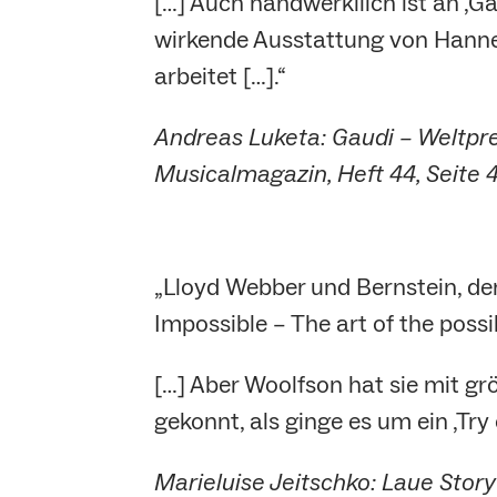
[…] Auch handwerkllich ist an ‚Ga
wirkende Ausstattung von Hannes
arbeitet […].“
Andreas Luketa: Gaudi – Weltpre
Musicalmagazin, Heft 44, Seite 4
„Lloyd Webber und Bernstein, de
Impossible – The art of the possibl
[…] Aber Woolfson hat sie mit gr
gekonnt, als ginge es um ein ‚Try
Marieluise Jeitschko: Laue Sto