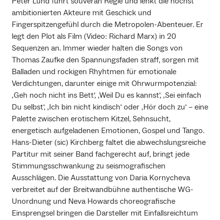
Peter Lund führt souverän Regie und lenkt die höchst
ambitionierten Akteure mit Geschick und
Fingerspitzengefühl durch die Metropolen-Abenteuer. Er
legt den Plot als Film (Video: Richard Marx) in 20
Sequenzen an. Immer wieder halten die Songs von
Thomas Zaufke den Spannungsfaden straff, sorgen mit
Balladen und rockigen Rhyhtmen für emotionale
Verdichtungen, darunter einige mit Ohrwurmpotenzial:
‚Geh noch nicht ins Bett‘, ‚Weil Du es kannst‘, ‚Sei einfach
Du selbst‘, ‚Ich bin nicht kindisch‘ oder ‚Hör doch zu‘ – eine
Palette zwischen erotischem Kitzel, Sehnsucht,
energetisch aufgeladenen Emotionen, Gospel und Tango.
Hans-Dieter (sic) Kirchberg faltet die abwechslungsreiche
Partitur mit seiner Band fachgerecht auf, bringt jede
Stimmungsschwankung zu seismografischen
Ausschlägen. Die Ausstattung von Daria Kornycheva
verbreitet auf der Breitwandbühne authentische WG-
Unordnung und Neva Howards choreografische
Einsprengsel bringen die Darsteller mit Einfallsreichtum