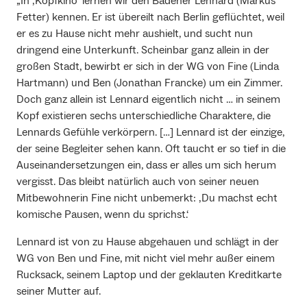
„In ‚Kopfkino‘ lernen wir den Badener Lennard (Markus
Fetter) kennen. Er ist übereilt nach Berlin geflüchtet, weil
er es zu Hause nicht mehr aushielt, und sucht nun
dringend eine Unterkunft. Scheinbar ganz allein in der
großen Stadt, bewirbt er sich in der WG von Fine (Linda
Hartmann) und Ben (Jonathan Francke) um ein Zimmer.
Doch ganz allein ist Lennard eigentlich nicht … in seinem
Kopf existieren sechs unterschiedliche Charaktere, die
Lennards Gefühle verkörpern. […] Lennard ist der einzige,
der seine Begleiter sehen kann. Oft taucht er so tief in die
Auseinandersetzungen ein, dass er alles um sich herum
vergisst. Das bleibt natürlich auch von seiner neuen
Mitbewohnerin Fine nicht unbemerkt: ‚Du machst echt
komische Pausen, wenn du sprichst.‘
Lennard ist von zu Hause abgehauen und schlägt in der
WG von Ben und Fine, mit nicht viel mehr außer einem
Rucksack, seinem Laptop und der geklauten Kreditkarte
seiner Mutter auf.