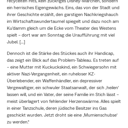
recycelten Hits, kein zuckriges Disney-Märchen, sondern
ein herrisches Eigengewächs. Eins, das von der Stadt und
ihrer Geschichte erzählt, den garstigen Nachkriegshauch
im Wirtschaftswundertaumel spiegelt und dazu noch am
Ku’damm gleich um die Ecke vom Theater des Westens
spielt – dort war am Sonntag die Uraufführung mit viel
Jubel. […]
Dennoch ist die Stärke des Stückes auch ihr Handicap,
das zeigt ein Blick auf das Problem-Tableau. Es treten auf
– eine Mutter mit Kuckuckskind, ein Schwiegersohn mit
aktiver Nazi-Vergangenheit, ein ruheloser KZ-
Überlebender, ein Waffenhändler, ein depressiver
Vergewaltiger, ein schwuler Staatsanwalt, der sich ‚heilen‘
lassen will, und ein Vater, der seine Familie im Stich lässt –
meist überlagert von fehlender Herzenswärme. Alles spielt
in einer Tanzschule, deren jüdische Besitzer ins Gas
geschickt wurden. Jetzt droht sie eine ‚Mumienschubse‘
zu werden.“