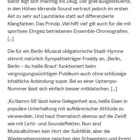
Band‘ legt sich mächtig ins Zeug. Der grell ausgesteuerte,
in den Höhen klirrende Sound vertraut jedoch im ersten
Akt zu sehr auf Lautstärke statt auf differenzierte
Klangfarben. Das Prinzip ‚Viel hilft viel‘ gilt auch für die mit
sportiven Ehrgeiz betriebenen Ensemble-Choreografien.
[…]
Die für ein Berlin-Musical obligatorische Stadt-Hymne
stimmt natürlich Sympathieträger Freddy an. ‚Berlin,
Berlin – du heiße Braut‘ funktioniert beim
vergnügungssüchtigen Publikum auch ohne schlüssige
inhaltliche Anbindung super. Bei so einer Uptempo-
Nummer lässt sich einfach besser mitklatschen. […]
‚Ku’damm 56‘ lässt keine Gelegenheit aus, heiße Eisen in
populäre Unterhaltung mit aufklärerischer Attitüde zu
verwandeln. Und haut thematisch ebenso auf die Zwölf
wie mit Licht- und Soundeffekten. Nun sind
Musicalbühnen kein Hort der Subtilität, aber die
Wiedersehensszene zwischen den Schwestern und ihrem