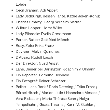
Lohde
Cecil Graham: Adi Appelt
Lady Jedburgh, dessen Tante: Käthe Jöken-König
Charles Smarty: Georg Wilhelm Siedler
Wilbur Hopper: Horst Willer
Lady Plimdale: Evelin Gressmann
Parker, Butler: Gottfried Mönch
Rosy, Zofe: Erika Franz
Duvivier: Melvin Quinones
D’Absac: Rudolf Lasch
Der Direktor: Gustl Angst
Lane, Diener bei Darlington: Joachim v. Ulmann
Ein Reporter: Edmund Reinhold
Ein Fotograf: Rainer Schröter
Ballett: Lena Bork / Doris Detering / Erika Ernst /
Bärbel Hirsch / Marion Little / Hannelore Meseck /
Vera Riebauer / Marie-Thèrése Senn / Helga
Tempelhahn / Gisela Thrams / Karin Voßkühler /