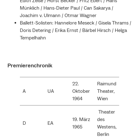
Edith Zeise / Horst Becker / Fritz Ebert / Hans
Münklich / Hans-Dieter Paul / Can Sakarya /
Joachim v. Ulmann / Otmar Wagner
Ballett-Solisten: Hannelore Meseck / Gisela Thrams /
Doris Detering / Erika Ernst / Bärbel Hirsch / Helga
Tempelhahn
Premierenchronik
22.
Raimund
A
UA
Oktober
Theater,
1964
Wien
Theater
19. März
des
D
EA
1965
Westens,
Berlin