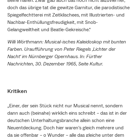
Beine halfen. Zwar gab auch das noch nicht allzuviel her,
doch das übrige tat die gewitze Garnitur, die parodistische
Spiegelfechtterei mit Zeitklischees, mit Illustrierten- und
Nachbar-Enthüllungsfreudigkeit, mit Snob-
Gelangweiltheit und Beatle-Gekreische.“
Willi Wörthmann: Musical-isches Kaleidoskop mit bunten
Farben. Uraufführung von Peter Riegels ‚Lichter der
Nacht‘ im Nürnberger Opernhaus. In: Fürther
Nachrichten, 30. Dezember 1965, Seite Kultur.
Kritiken
„Einer, der sein Stück nicht nur Musical nennt, sondern
dann auch (beinahe) wirklich eins schreibt – das ist in der
deutschen Unterhaltungsbranche allein schon eine
Neuentdeckung. Doch hier waren’s gleich mehrere und
da sie offenbar – o Wunder – alle das gleiche unter dem