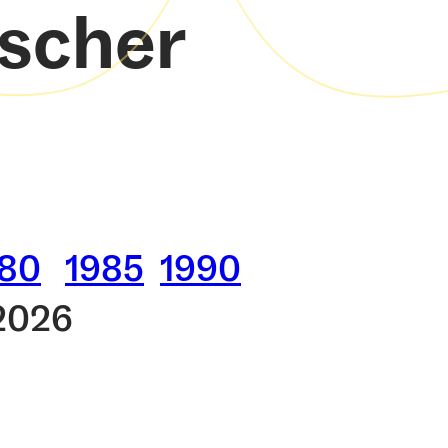
ischer
980
1985
1990
2026