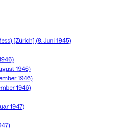
ss) [Zürich] (9. Juni 1945)
 1946)
August 1946)
vember 1946)
ember 1946)
uar 1947)
947)