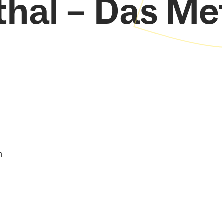
hal – Das M
m