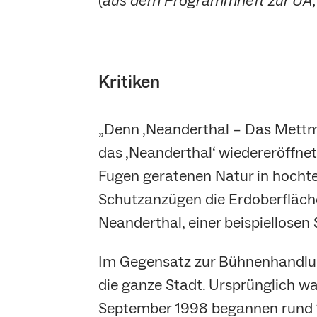
(
aus dem Programmheft zur UA,
Kritiken
„Denn ‚Neanderthal – Das Mettma
das ‚Neanderthal‘ wiedereröffnet
Fugen geratenen Natur in hochte
Schutzanzügen die Erdoberfläche
Neanderthal, einer beispiellosen
Im Gegensatz zur Bühnenhandlung,
die ganze Stadt. Ursprünglich w
September 1998 begannen rund 13