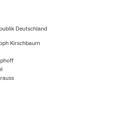
publik Deutschland
stoph Kirschbaum
Uphoff
el
Krauss