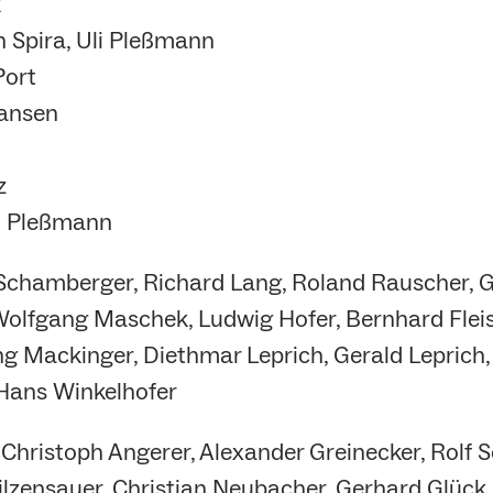
k
 Spira, Uli Pleßmann
Port
Jansen
z
li Pleßmann
Schamberger, Richard Lang, Roland Rauscher, Gu
Wolfgang Maschek, Ludwig Hofer, Bernhard Fle
ng Mackinger, Diethmar Leprich, Gerald Leprich
 Hans Winkelhofer
 Christoph Angerer, Alexander Greinecker, Rolf
lzensauer, Christian Neubacher, Gerhard Glück