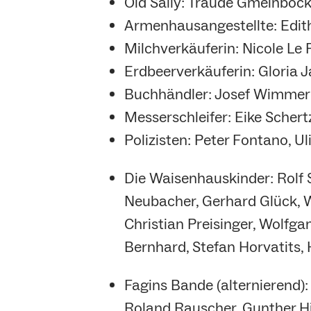
Old Sally: Traude Gmeinböc
Armenhausangestellte: Edith
Milchverkäuferin: Nicole Le 
Erdbeerverkäuferin: Gloria 
Buchhändler: Josef Wimmer
Messerschleifer: Eike Schert
Polizisten: Peter Fontano, U
Die Waisenhauskinder: Rolf 
Neubacher, Gerhard Glück, 
Christian Preisinger, Wolfga
Bernhard, Stefan Horvatits,
Fagins Bande (alternierend):
Roland Rauscher, Gunther Hi