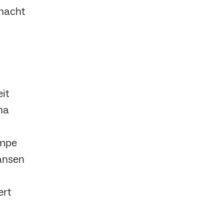
enacht
it
na
ampe
ansen
ert