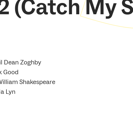
2 (Catch My S
il Dean Zoghby
k Good
William Shakespeare
la Lyn