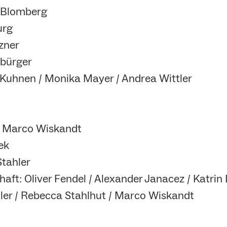
 Blomberg
urg
zner
nbürger
 Kuhnen / Monika Mayer / Andrea Wittler
/ Marco Wiskandt
ek
tahler
aft: Oliver Fendel / Alexander Janacez / Katrin Li
hler / Rebecca Stahlhut / Marco Wiskandt