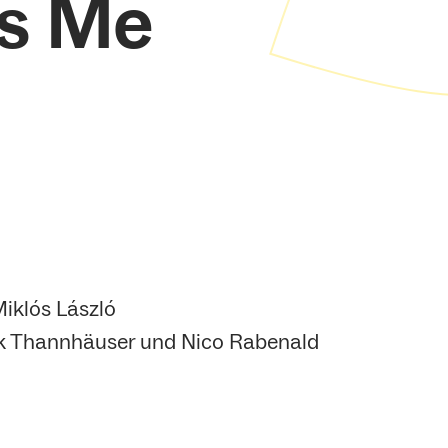
s Me
iklós László
k Thannhäuser und Nico Rabenald