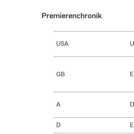
Premierenchronik
USA
GB
E
A
D
D
E