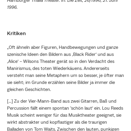
Hamburger Thalia Theater. In: Die Zeit, 26/1996, 21. Juni
1996.
Kritiken
„Oft ähneln aber Figuren, Handbewegungen und ganze
szenische Ideen den Bildern aus ‚Black Rider‘ und aus
‚Alice‘ – Wilsons Theater gerät so in den Verdacht des
Manirismus, des toten Wiederkäuens. Andererseits
versteht man seine Metaphern um so besser, je öfter man
sie sieht; im Grunde erzählen seine Bilder ja immer die
gleichen Geschichten.
[…] Zu der Vier-Mann-Band aus zwei Gitarren, Baß und
Percussion fällt einem spontan ’schön laut‘ ein. Lou Reeds
Musik scheint weniger für das Musiktheater geeignet, sie
wirkt abstrakter und kopflastiger als die traurigen
Balladen von Tom Waits. Zwischen den lauten, punkigen