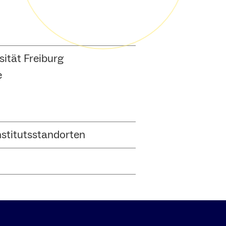
ität Freiburg
e
nstitutsstandorten