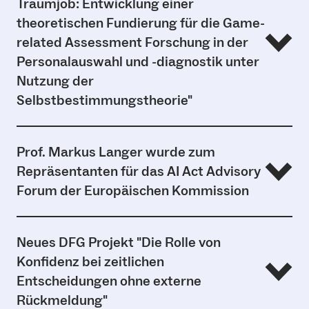
Traumjob: Entwicklung einer
theoretischen Fundierung für die Game-
related Assessment Forschung in der
Personalauswahl und -diagnostik unter
Nutzung der
Selbstbestimmungstheorie"
Dr. Marie Ohlms wurde von der DFG eine Förderung für
Prof. Markus Langer wurde zum
das Projekt „Spielerisch zum Traumjob: Entwicklung einer
Repräsentanten für das AI Act Advisory
theoretischen Fundierung für die Game-related
Forum der Europäischen Kommission
Assessment Forschung in der Personalauswahl und -
diagnostik unter Nutzung der Selbstbestimmungstheorie“
bewilligt (Laufzeit 3 Jahre, Fördersumme 451.715€).
Prof. Dr. Markus Langer wurde zum Repräsentanten der
Neues DFG Projekt "Die Rolle von
[07.07.2026]
Universität Freiburg für das AI Act Advisory Forum der
Konfidenz bei zeitlichen
Europäischen Kommission benannt. [07.07.2026]
Entscheidungen ohne externe
Rückmeldung"