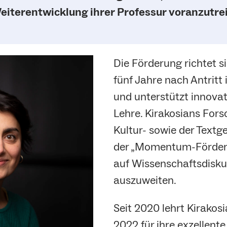
eiterentwicklung ihrer Professur voranzutre
Die Förderung richtet s
fünf Jahre nach Antritt
und unterstützt innova
Lehre. Kirakosians Fors
Kultur- sowie der Textge
der „Momentum-Förderun
auf Wissenschaftsdiskur
auszuweiten.
Seit 2020 lehrt Kirakos
2022 für ihre exzellen