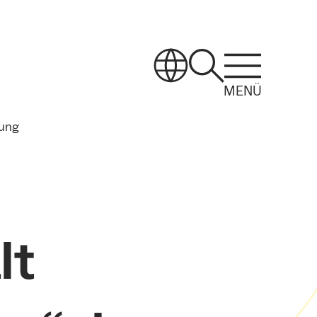
MENÜ
tung
lt