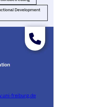
uctional Development
tion
uni-freiburg.de