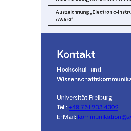
Auszeichnung „Electronic-Instr
Award“
Kontakt
Hochschul- und
Wissenschaftskommunika
Universität Freiburg
Tel.:
+49 761 203 4302
E-Mail:
kommunikation@zv.