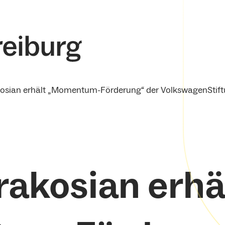
osian erhält „Momentum-Förderung“ der VolkswagenStif
rakosian erhä