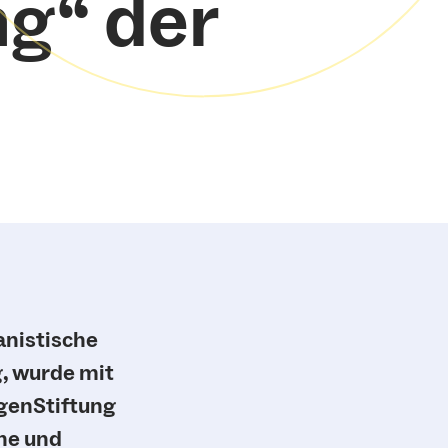
g“ der
anistische
, wurde mit
genStiftung
che und