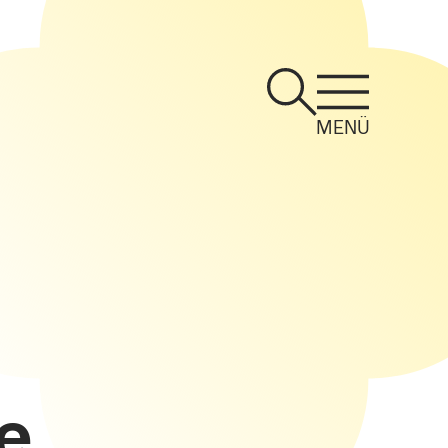
MENÜ
e