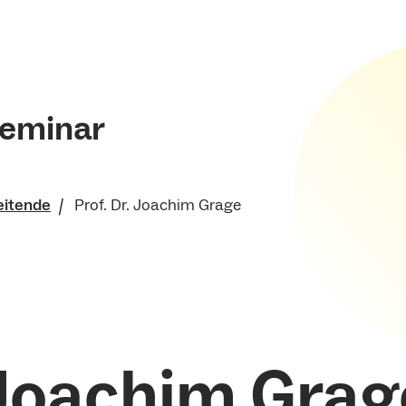
Seminar
eitende
Prof. Dr. Joachim Grage
che Fakultät
isches Seminar
. Joachim Grag