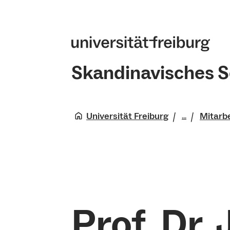
Skandinavisches 
Universität Freiburg
Mitarb
...
Philologis
Skandinav
Institut
Prof. Dr