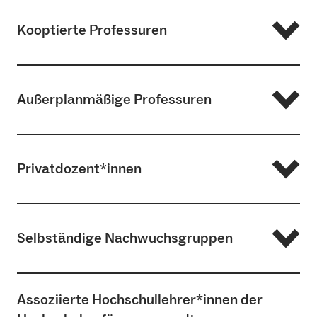
Einträge anzeigen
Kooptierte Professuren
Suchen:
Nachname
Vorname
Professur
Institut
Außerplanmäßige Professuren
Ambacher
Oliver
Gips-Schüle-
Professur für
Leistungselektronik
Privatdozent*innen
INATEC
Amft
Oliver
Intelligente
Selbständige Nachwuchsgruppen
Eingebettete
Systeme
Suchen:
Assoziierte Hochschullehrer*innen der