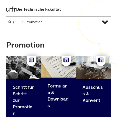
Die Technische Fakultät
...
Promotion
Promotion
Formular
Schritt für
Ausschus
e &
Schritt
s &
Download
zur
Konvent
s
Promotio
n