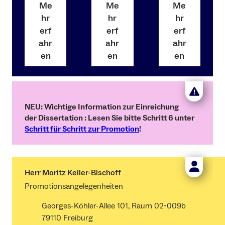
Me
Me
Me
hr
hr
hr
erf
erf
erf
ahr
ahr
ahr
en
en
en
NEU: Wichtige Information zur Einreichung
der Dissertation : Lesen Sie bitte Schritt 6 unter
Schritt für Schritt zur Promotion
!
Herr Moritz Keller-Bischoff
Promotionsangelegenheiten
Georges-Köhler-Allee 101, Raum 02-009b
79110 Freiburg