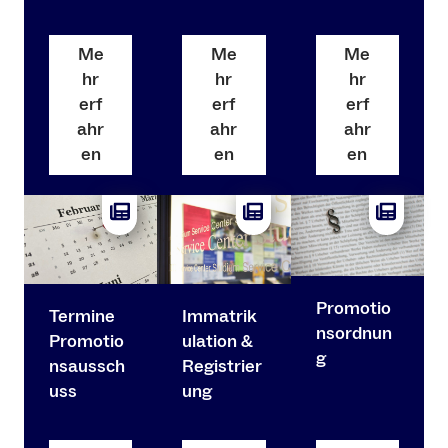
Me
Me
Me
hr
hr
hr
erf
erf
erf
ahr
ahr
ahr
en
en
en
Promotio
Termine
Immatrik
nsordnun
Promotio
ulation &
g
nsaussch
Registrier
uss
ung