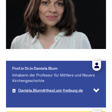
Prof.in Dr.in Daniela Blum
Inhaberin der Professur für Mittlere und Neuere
Kirchengeschichte
Daniela.Blum@theol.uni-freiburg.de