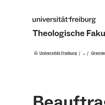
Theologische Faku
Universität Freiburg
Gremi
...
Theologis
Fakultät
Verwaltu
Beauftra