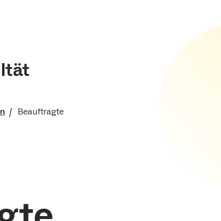
ltät
en
Beauftragte
che Fakultät
ng
gte