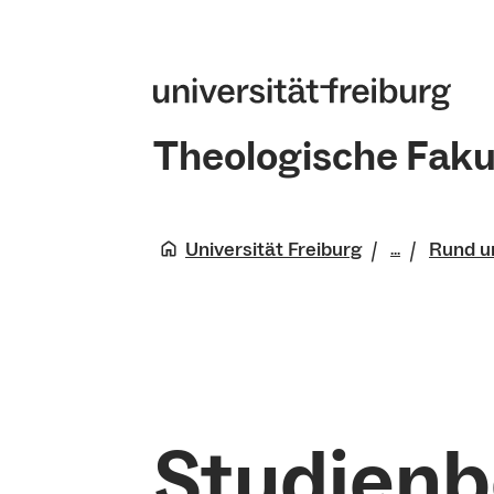
Theologische Faku
Universität Freiburg
Rund u
...
Theologis
Studium u
Studienb