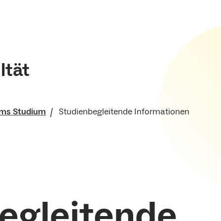
ltät
ms Studium
Studienbegleitende Informationen
che Fakultät
nd Lehre
egleitende