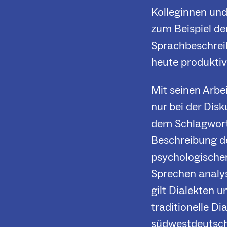
Kolleginnen und
zum Beispiel der
Sprachbeschrei
heute produkti
Mit seinen Arbe
nur bei der Dis
dem Schlagwort 
Beschreibung de
psychologischen
Sprechen analys
gilt Dialekten u
traditionelle Di
südwestdeutsch