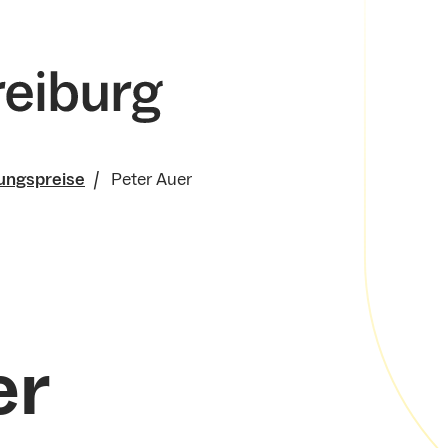
ungspreise
Peter Auer
t
gende Leistungen
er