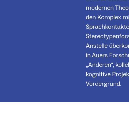
modernen Theori
den Komplex mi
Sprachkontakte
Stereotypenfors
Anstelle überko
in Auers Forsch
„Anderen“, kol
kognitive Proje
Vordergrund.